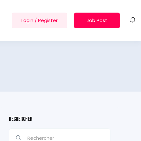
Login
/
Register
Job Post
Rechercher